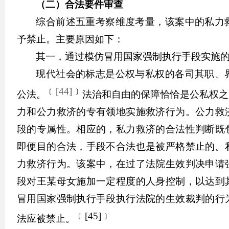
（二）合法要件审查
综合前述五重考察维度考量，该案中的私力
予禁止。主要原因如下：
其一，通过模仿冒用国家强制执行手段实施
现代社会的标志是公权与私权的各司其职、
﹝
[44]
﹞
公法。
法治和自由的保障恰恰是公私权之
力和公力救济的专有领地实施救济行为。公力救
段的专属性。相应的，私力救济的合法性判断既
即便目的合法，手段不合法也是被严格禁止的。
力救济行为。
该案中，在过了法院生效判决申请
段对王某母女施加一定程度的人身控制，以达到
冒用国家强制执行手段执行法院的生效裁判的行
﹝
[45]
﹞
法应被禁止。