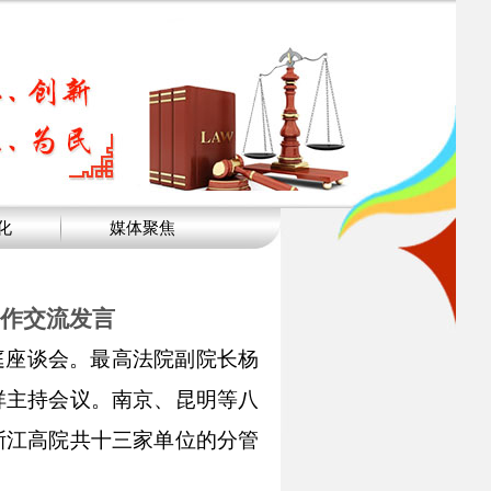
化
媒体聚焦
作交流发言
庭座谈会。最高
法院
副院长杨
祥主持会议。
南京、昆明等八
浙江高院
共十三家单位的
分管