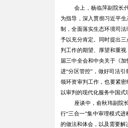
会上，杨
临
萍
副
院长
为指导，深入贯彻习近平生
制
，
全面落实生态环境司法
予以充分肯定
。
同时提出
三
判工作的期望、厚望和重视
届三中全会和中央关于《加
进
“分区管控”
，
做好司法引
领环资审判工作，也要紧密
以审判的现代化服务中国式
座谈中，俞秋玮副院
行“三合一”集中审理模式进
的
做法和体会，以及
需要解