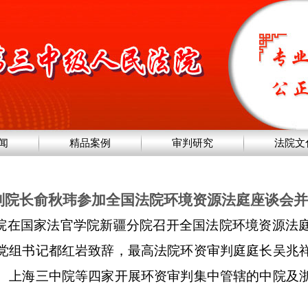
闻
精品案例
审判研究
法院文
副院长俞秋玮参加全国法院环境资源法庭座谈会并
院
在国家法官学院新疆分院
召开
全国法院环境资源法
党组书记都红岩致辞，
最高法院环资审判庭庭长吴兆
、
上海三中
院
等四家开展环资审判集中管辖的中院及