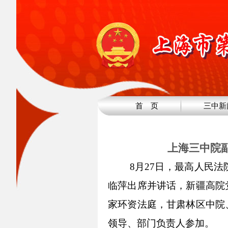
首 页
三中新
上海三中院
8月27日，
最高
人民
法
临萍
出席并讲话
，
新疆高院
家环资法庭，甘肃林区
中
院
领导、部门负责人
参加。