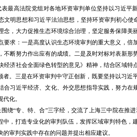
代表最高法院党组对各地环资审判单位坚持以习近平
态文明思想和习近平法治思想，坚持环资审判初心使
理念，
大力
促推生态环境综合治理
，
坚定服务保障美
点要求：
一是高度认识生态环境审判的重大意义，倍
，不断努力作出应有的成绩。二是及时对标对表新形
快经济社会全面绿色转型的意见》精神，结合区域特
领者
。
三是在
环资
审判中守正创新
，既要
坚持以习近
结合习近平经济、文化、外交思想
指导实践，努力
在
现代化。
长
围绕“专、特、合”三字
经
，
交流了
上海
三中
院在推进
程中，
打造专业化的审判队伍，
发挥区域审判特色，
决的
审判实践中
存在的
问题并提出相应建议。