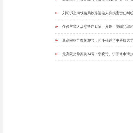
刘莉诉上海铁路局铁路运输人身损害责任纠
任俊三等人故意毁坏财物、掩饰、隐瞒犯罪
最高院指导案例39号：何小强诉华中科技大
最高院指导案例34号：李晓玲、李鹏裕申请执