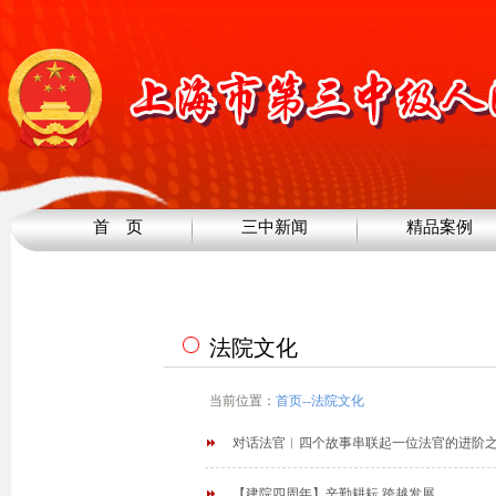
首 页
三中新闻
精品案例
法院文化
当前位置：
首页
--
法院文化
对话法官︳四个故事串联起一位法官的进阶
【建院四周年】辛勤耕耘 跨越发展