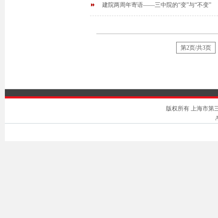
建院两周年寄语——三中院的“变”与“不变”
第2页/共3页
版权所有 上海市第三中级人
A