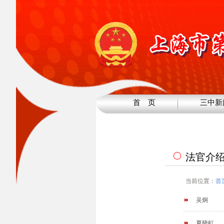
首 页
三中新
法官介
当前位置：
首
吴炯
夏晓虹