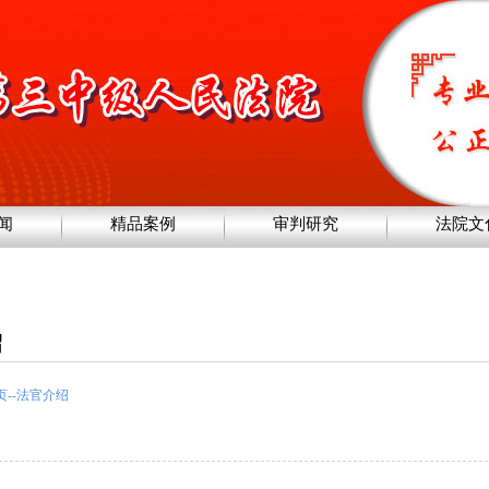
闻
精品案例
审判研究
法院文
绍
页
--
法官介绍