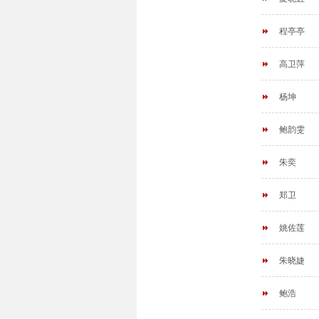
程亭亭
高卫萍
杨坤
鲍韵雯
朱奕
郑卫
姚佐莲
朱晓婕
鲍浩