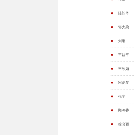
陆韵华
郭大梁
刘琳
王益平
王冰如
宋爱琴
张宁
顾鸣香
徐晓丽