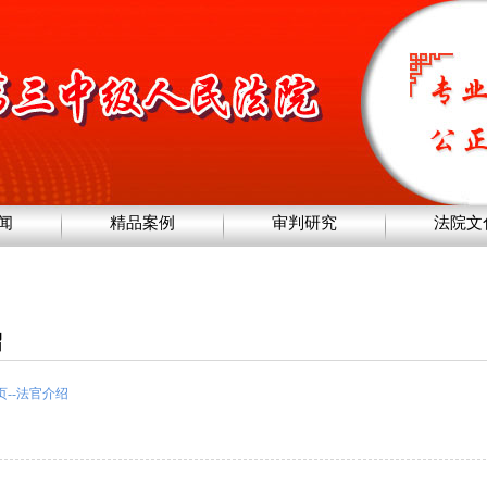
闻
精品案例
审判研究
法院文
绍
页
--
法官介绍