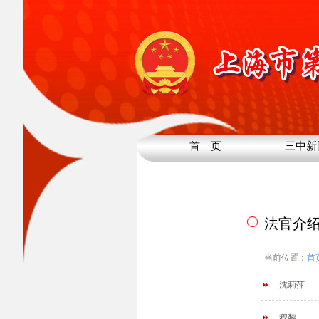
首 页
三中新
法官介
当前位置：
首
沈莉萍
程黎