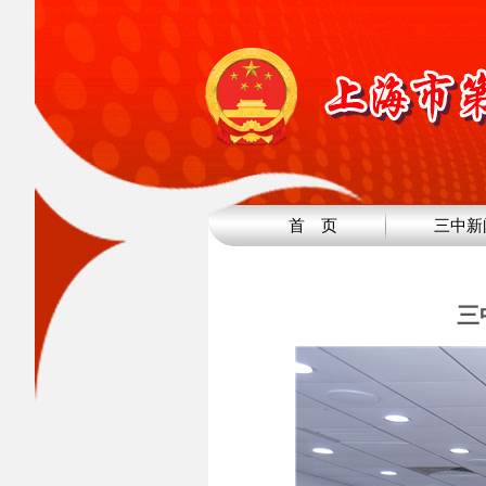
首 页
三中新
三