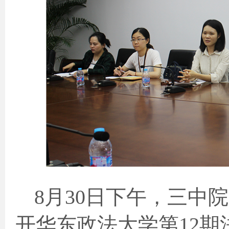
8
月
30
日下午，三中院
开华东政法大学第
12
期