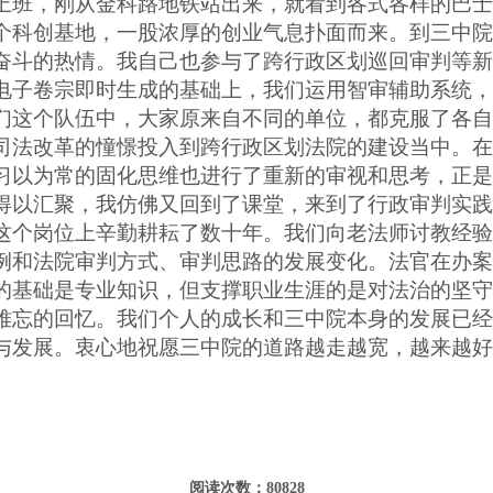
上班，刚从金科路地铁站出来，就看到各式各样的巴士
个科创基地，一股浓厚的创业气息扑面而来。到三中院
奋斗的热情。我自己也参与了跨行政区划巡回审判等新
电子卷宗即时生成的基础上，我们运用智审辅助系统，
们这个队伍中，大家原来自不同的单位，都克服了各自
司法改革的憧憬投入到跨行政区划法院的建设当中。在
习以为常的固化思维也进行了重新的审视和思考，正是
得以汇聚，我仿佛又回到了课堂，来到了行政审判实践
这个岗位上辛勤耕耘了数十年。我们向老法师讨教经验
例和法院审判方式、审判思路的发展变化。法官在办案
的基础是专业知识，但支撑职业生涯的是对法治的坚守
难忘的回忆。我们个人的成长和三中院本身的发展已经
与发展。衷心地祝愿三中院的道路越走越宽，越来越好
阅读次数：80828