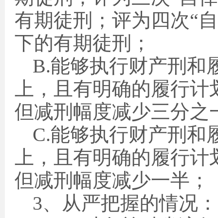
有期徒刑；评为四次“
下的有期徒刑；
B.
能够执行财产刑和
上，且有明确的履行计
但减刑幅度减少三分之
C.
能够执行财产刑和
上，且有明确的履行计
但减刑幅度减少一半；
3
、从严把握的情况：