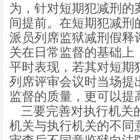
为，针对短期犯减刑的
间提前。在短期犯减刑
派员列席监狱减刑假释
关在日常监督的基础上
平时表现，若其对短期
列席评审会议时当场提
监督的质量，更可以提
三要完善对执行机关
机关与执行机关的不同