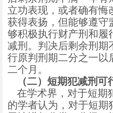
立功表现，或者确有悔
获得表扬，但能够遵守
够积极执行财产刑和履
减刑。判决后剩余刑期
行原判刑期二分之一以
二个月。
（二）短期犯减刑可
在学术界，对于短期
的学者认为，对于短期