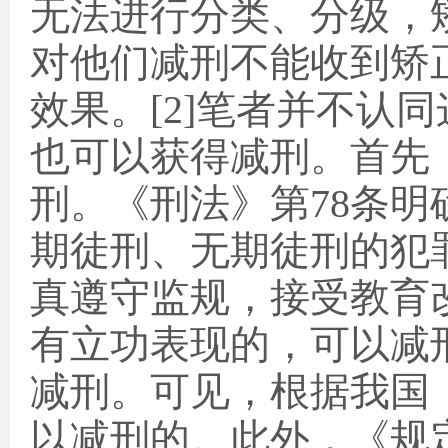
无法进行分类、分级，
对他们减刑不能收到矫
效果。
[2]
笔者并不认同
也可以获得减刑。首先
刑。《刑法》第
78
条明
期徒刑、无期徒刑的犯
真遵守监规，接受教育
有立功表现的，可以减
减刑。可见，根据我国
以减刑的。此外，《规