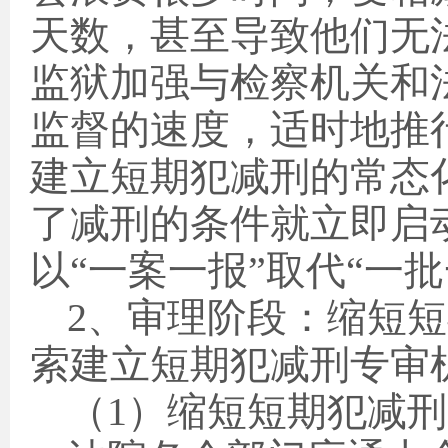
天数，甚至导致他们无
监狱加强与检察机关和
监督的速度，适时地推
建立短期犯减刑的常态
了减刑的条件就立即启
以“一案一报”取代“一批
2
、审理阶段：缩短短
索建立短期犯减刑专审
（
1
）缩短短期犯减刑