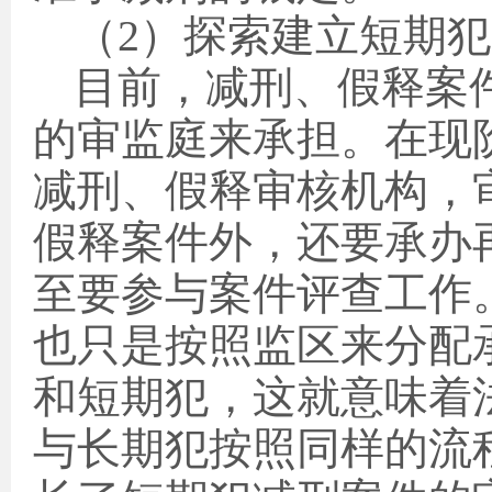
（
2
）探索建立短期犯
目前，减刑、假释案
的审监庭来承担。在现
减刑、假释审核机构，
假释案件外，还要承办
至要参与案件评查工作
也只是按照监区来分配
和短期犯，这就意味着
与长期犯按照同样的流