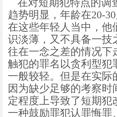
在对短期犯特点的调
趋势明显，年龄在
20-30
在这些年轻人当中，他
识淡薄，又不具备一技
往在一念之差的情况下
触犯的罪名以贪利型犯
一般较轻。但是在实际
因为缺少足够的考察时
定程度上导致了短期犯
一种鼓励罪犯认罪悔罪