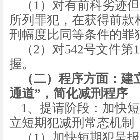
（
1
）对有前科劣迹但
所列罪犯，在获得前款
刑幅度比同等条件的罪
（
2
）对
542
号文件第
1
握。
（二）程序方面：建
通道”，简化减刑程序
1
、提请阶段：加快短
立短期犯减刑常态机制
（
1
）加快短期犯呈报