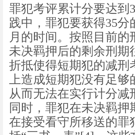
罪犯考评累计分要达到
践中，罪犯要获得
35
分
月的时间。按照目前的
未决羁押后的剩余刑期
折抵使得短期犯的减刑
上造成短期犯没有足够
从而无法在实行计分减
同时，罪犯在未决羁押
在接受看守所移送的罪