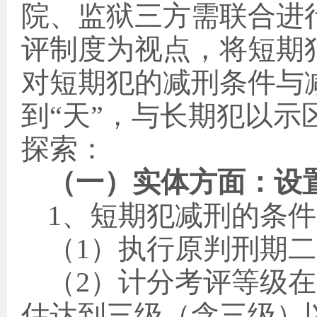
院、监狱三方需联合进
评制度为视点，将短期
对短期犯的减刑条件与
到“天”，与长期犯以
探索：
（一）实体方面：设
1
、短期犯减刑的条件
（
1
）执行原判刑期二
（
2
）计分考评等级在
估达到三级（含三级）