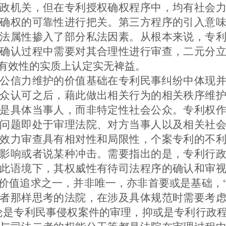
政机关，但在专利授权确权程序中，均有社会
确权的可靠性进行把关。
第三方程序的引入意
法属性掺入了部分私法因素。从根本来说，专
确认过程中需要对其合理性进行审查，二元分
有效性的实质上认定实无裨益。
公信力维护的价值基础在专利民事纠纷中体现
众认可之后，藉此做出相关行为的相关秩序维
是具体当事人，而非特定性社会公众。专利权
问题即处于审理法院、对方当事人以及相关社
效力审查具有相对性和局限性，个案专利的不
影响或者说某种冲击。需要指出的是，专利行
此语境下，其权威性有待司法程序的确认和审
价值追求之一，并非唯一，亦非首要或是基础，
者那样思考的法院，在涉及具体规范时需要考
论是专利民事侵权案件的审理，抑或是专利行政