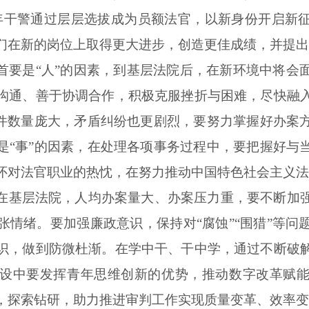
年干警通过层层选拔成为员额法官，以新身份开启新
们在新的岗位上取得更大进步，创造更佳成绩，并提出
首要是“人”的因素，到基层法院后，在新环境中将会
沟通、善于协调合作，积极克服挫折与困难，尽快融
案件数量庞大，矛盾纠纷也更剧烈，要努力掌握好办案
是“事”的因素，在处理各项事务过程中，要把握好与
怀对法官职业的热忱，在努力推动中国特色社会主义法
在基层法院，人均办案量大、办案压力重，要不断加
张情绪。要加强廉政意识，保持对“腐蚀”“围猎”等问
识，做到防微杜渐。在学中干、干中学，
通过
不断破
设中要发挥青年思维创新的优势，推动数字改革赋
，探索钻研，助力推进审判工作实现质量变革、效率变