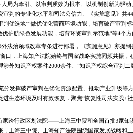
务大局为牵引、以审判质效为根本、以机制创新为驱动
资审判的专业化水平和司法公信力。《实施意见》共
4
判优选地”“做优优化营商环境功能，培育破产审判标
做优护航绿色发展功能，培育环资审判示范地”等4个方
涉外法治领域改革专条进行部署，《实施意见》亦提到
的窗口，上海知产法院始终与国家战略实施同频共振，
涉外知识产权案件2000余件。”知识产权综合审判
“充分发挥破产审判在优化资源配置、推动产业升级等方
促进生态环境及时有效恢复，聚焦“恢复性司法实践+社
，全国首家跨行政区划法院——上海三中院和全国首批3家
来，上海三中院、上海知产法院围绕国家发展战略和上