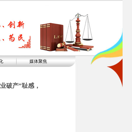
化
媒体聚焦
业破产”耻感，