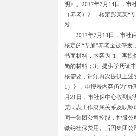
明》。
2017
年
7
月
14
日，市
（养老）》，核定彭某某“专
发。
2017
年
7
月
18
日，市社
核定的“专加”养老金被停发
书面材料，内容为“
1
、再提
岗的材料；
3
、提供学历证
核需要，请须再次提供上述
1
）》，申报表内容仍为“办
月
21
日，市社保中心收到彭
某同志工作隶属关系及职称
同一集团公司控股，控股公
缴纳社保费用。后因集团公