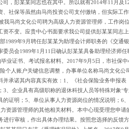
公司，彭某某同志也在其中。所以就有
2014
年
11
月及
1
资、社保等虽然由马尚投资公司支付缴纳，但实际工作
被我马尚文化公司聘为高级人力资源管理师，工作岗
工资不变。应贵中心书面要求我公司提供彭某某同志上
务部
1989
年
9
月聘任彭某某为助理会计师职务的《交通
审委员会
1989
年
1
月
11
日确认彭某某具备助理经济师任
的毕业证书、考试报名材料。
2017
年
9
月
5
日，市社保中
保险个人账户关键信息调整，办事单位名称马尚文化公
料并承诺其内容真实有效：
1
、《社会保险业务申报表
；
3
、企业具有高级职称的退休科技人员等特殊对象‘专
具的证明；
5
、单位从事人力资源岗位的情况说明；
6
人力资源管理师的其他相关材料。本中心现受理您申请
务进行审核，作出具体办理结果。按照您选择的反馈