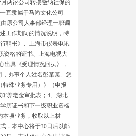
2
月两家公司转接缴纳社保的
一直隶属于马尚文化公司。
位由原公司人事部经理一职调
述工作期间的情况说明，特
银行聘书》、上海市仪表电讯
职资格的证书、上海电视大
心出具《受理情况回执》，
司，办事个人姓名彭某某。您
（特殊业务专用）》（申报
加’养老金审批表；
4
、湖北
、学历证书和下一级职业资格
的本项业务，收取以上材
方式，本中心将于
30
日后以邮