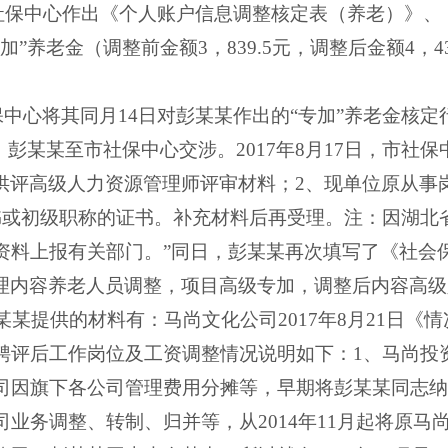
社保中心作出《个人账户信息调整核定表（养老）》、
加”养老金（调整前金额
3
，
839.5
元，调整后金额
4
，
4
保中心将其同月
14
日对彭某某作出的“专加”养老金核
，彭某某至市社保中心交涉。
2017
年
8
月
17
日，市社保
供评高级人力资源管理师评审材料；
2
、现单位原从事
书或初级职称的证书。补充材料后再受理。注：因湖北
资料上报有关部门。”同日，彭某某再次填写了《社会
理内容养老人员调整，项目高级专加，调整后内容高级
某某提供的材料有：马尚文化公司
2017
年
8
月
21
日《情
聘评后工作岗位及工资调整情况说明如下：
1
、马尚投
司因旗下各公司管理费用分摊等，早期将彭某某同志纳
司业务调整、转制、归并等，从
2014
年
11
月起将原马