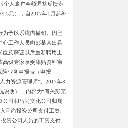
《个人账户金额调整反馈表
39.5
元），自
2017
年
1
月起补
定行为予以系统内撤销。因已
中心工作人员向彭某某出具
岗位及获证以后重新聘用上
省高级专家享受津贴资料审
保险业务申报表（申报
人力资源管理师”。
2017
年
8
况说明》，内容为“有关彭某
资公司和马尚文化公司归属
入马尚投资公司支付工资、
尚投资公司人员的工资支付、