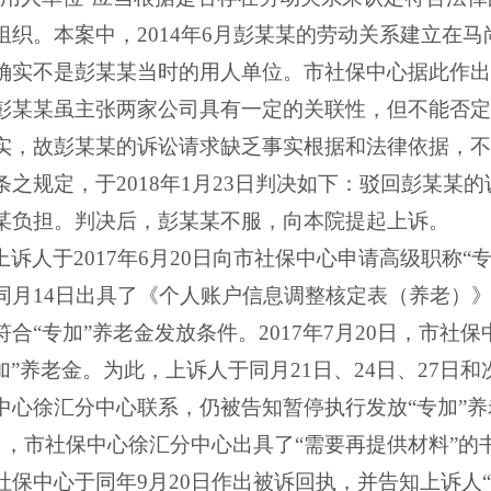
组织。本案中，
2014
年
6
月彭某某的劳动关系建立在马
确实不是彭某某当时的用人单位。市社保中心据此作出
彭某某虽主张两家公司具有一定的关联性，但不能否定
实，故彭某某的诉讼请求缺乏事实根据和法律依据，不
条之规定，于
2018
年
1
月
23
日判决如下：驳回彭某某的
某负担。判决后，彭某某不服，向本院提起上诉。
上诉人于
2017
年
6
月
20
日向市社保中心申请高级职称“专
同月
14
日出具了《个人账户信息调整核定表（养老）
合“专加”养老金发放条件。
2017
年
7
月
20
日，市社保
加”养老金。为此，上诉人于同月
21
日、
24
日、
27
日和
中心徐汇分中心联系，仍被告知暂停执行发放“专加”
日，市社保中心徐汇分中心出具了“需要再提供材料”的
社保中心于同年
9
月
20
日作出被诉回执，并告知上诉人