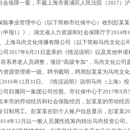
社会保障一案，不服上海市黄浦区人民法院（
2017
）
保险事业管理中心（以下简称市社保中心）收到彭某某
（申报
1
）》、湖北省人力资源和社会保障厅于
2014
年
、上海马尚文化传播有限公司（以下简称马尚文化公
公司
2017
年
8
月
21
日盖章的《情况说明》以及其他申请
容系养老人员调整，项目“高级专加”，马尚文化公司
力资源管理师一级。聘书载明，聘用彭某某为马尚文化
至
2016
年
12
月
31
日。《情况说明》说明马尚（上海）投
公司归属同一集团公司控股。市社保中心于
2017
年
9
月
在本市的劳动经历和社会保险经历，彭某某的劳动经历
全日制用工。彭某某在职个人账户信息显示，彭某某
2
2014
年
12
月以一般人员属性统筹内转出马尚投资公司