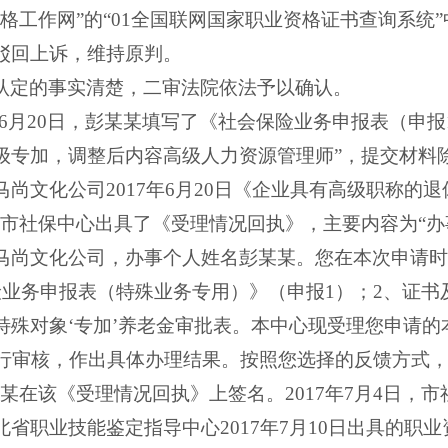
格工作网”的“
01
全国联网国家职业资格证书查询系统”
驳回上诉，维持原判。
认定的事实清楚，二审法院依法予以确认。
6
月
20
日，彭某某填写了《社会保险业务申报表（申报
级专加，调整后内容高级人力资源管理师”，提交材料
马尚文化公司
2017
年
6
月
20
日《企业具有高级职称的退
，市社保中心出具了《受理情况回执》，主要内容为“
马尚文化公司，办事个人姓名彭某某。您在本次申请时
险业务申报表（特殊业务专用）》（申报
1
）；
2
、证书
特殊对象‘专加’养老金审批表。本中心现受理您申请的
行审核，作出具体办理结果。按照您选择的反馈方式
某某在该《受理情况回执》上签名。
2017
年
7
月
4
日，市
北省职业技能鉴定指导中心
2017
年
7
月
10
日出具的职业