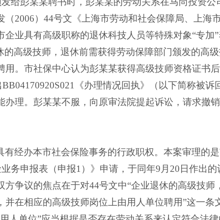
颁发给彭某某聘书时，彭某某的劳动关系在马尚投资公
发（
2006
）
44
号文《上海市劳动和社会保障局、上海
市企业具有高级职称的退休科技人员等特殊对象“专加
休的高级技师，退休前需获得劳动保障部门颁发的高
聘用。市社保中心认为彭某某获得高级技师资格证书后
出
BB04170920S021
《办理情况回执》（以下简称被诉
能办理。彭某某不服，向原审法院提起诉讼，请求撤销
具有经办本市社会保险事务的行政职权。本案审理的是
险业务申报表（申报
1
）》申请，于同年
9
月
20
日作出的
双方争议的焦点在于对
44
号文中“企业退休的高级技师
，并在相应的高级技师岗位上由用人单位聘用”这一条文
“用人单位”应当根据是否存在劳动关系来认定符合法