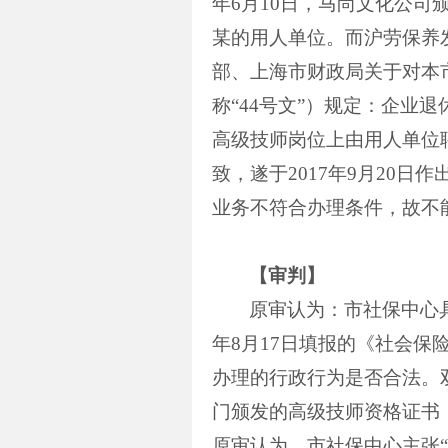
年
6
月
10
日，马尚文化公司
某的用人单位。而沪劳保养
部、上海市财政局关于对本
称“
44
号文”）规定：企业退
高级技师岗位上由用人单位
致，遂于
2017
年
9
月
20
日作
业务不符合办理条件，故不
【审判】
原审认为：市社保中心
年
8
月
17
日填报的《社会保
办理的行政行为是否合法。
门颁发的高级技师资格证书
原审认为，市社保中心主张