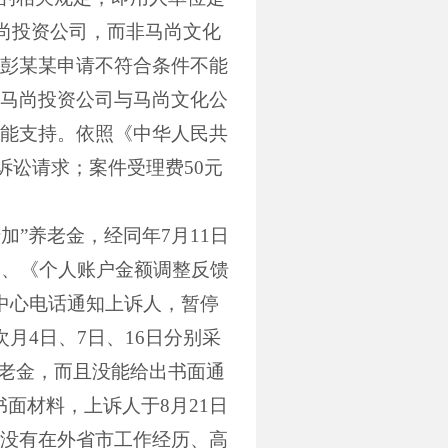
尚投资公司，而非马尚文化
彭某某申请不符合条件不能
马尚投资公司与马尚文化公
能支持。依照《中华人民共
诉讼请求；案件受理费
50
元
加”养老金，经同年
7
月
11
日
》、《个人账户金额调整反馈
中心电话通知上诉人，暂停
次月
4
日、
7
日、
16
日分别采
养老金，而且没能给出书面通
书面材料，上诉人于
8
月
21
日
“没有在外省市工作经历、高