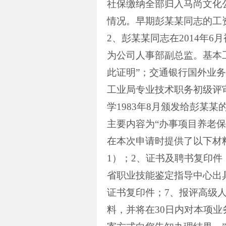
社保缴纳全部归入马尚文化
情况。早期彭某某同志的工
2
、彭某某同志在
2014
年
6
月
为公司人事部副总监。基本
此证明”；交通银行国外业
工业局专业技术职务初级评
学
1983
年
8
月颁发给彭某某
主要内容为“办事项目养老
在本次申请时提供了以下材
1
）；
2
、证书及聘书复印件
省职业技能鉴定指导中心出
证书复印件；
7
、报评高级
料，并将在
30
日内对本项业