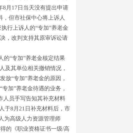
年
8
月
17
日当天没有提出申请
料，但市社保中心将上诉人
执行上诉人的“专加”养老金
决，改判支持其原审诉讼请
人的“专加”养老金核定结果
人及其单位相关撤销情况，
发放“专加”养老金的原因，
“专加”养老金待遇的业务，
作人员手写告知其补充材料
人于
8
月
21
日补充材料后，市
人为高级人力资源管理师
获得的《职业资格证书一级
/
高