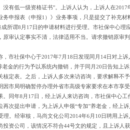
、没有低一级资格证书”。上诉人认为，上诉人在
2017
业务申报表（申报
1
）》业务事项，只是提交了补充材
凑成所谓
8
月
17
日的申请材料进行受理。市社保中心理应
，原审认定事实不清，法律适用不当。请求撤销原审判
称，市社保中心于
2017
年
7
月
18
日发现同月
14
日对上诉
”养老金的行为予以系统内撤销，并于同月
20
日告知上诉
关核定表。之后，上诉人多次来访咨询，要求解释不予
明因市局明确暂停办理外省市高级专家要求在本市享受
果。同年
8
月
17
日，经上诉人来访咨询，市社保中心工
位再次提出申请，为上诉人申领“专加”养老金，经上诉
受理。经审核，马尚文化公司
2014
年
6
月
10
日聘用上诉
尚投资公司，该情况不符合
44
号文的规定，且上诉人