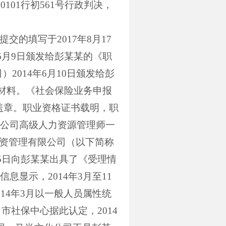
沪
0101
行初
561
号行政判决，
提交的填写于
2017
年
8
月
17
6
月
9
日颁发给彭某某的《职
司）
2014
年
6
月
10
日颁发给彭
材料。《社会保险业务申报
盖章。职业资格证书载明，职
公司高级人力资源管理师一
资管理有限公司（以下简称
5
日向彭某某出具了《受理情
信息显示，
2014
年
3
月至
11
014
年
3
月以一般人员属性统
。市社保中心据此认定，
2014