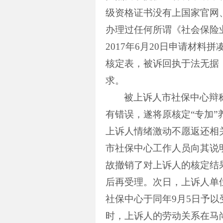
级资格证书没有上国家官网
办理过任何所谓《社会保险
2017
年
6
月
20
日申请材料拼
核定表，被诉回执于法无据
求。
被上诉人市社保中心辩
有错误，遂将原核定“专加
上诉人情绪激动不愿返还相
市社保中心工作人员向其说
故撤销了对上诉人的核定结
后再受理。次日，上诉人单
社保中心于同年
9
月
5
日予以
时，上诉人的劳动关系在马