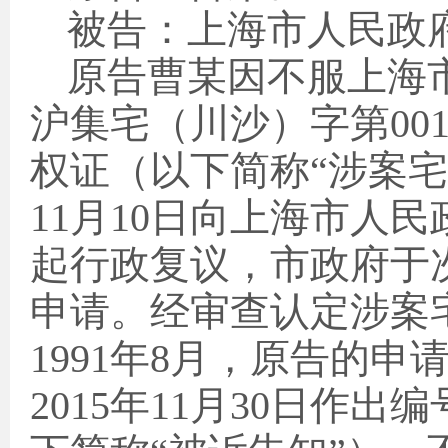
被告：上海市人民政
原告曹某因不服上海
沪集宅（川沙）字第
00
权证（以下简称“涉案宅
11
月
10
日向上海市人民
起行政复议，市政府于
申请。经审查认定涉案
1991
年
8
月，原告的申
2015
年
11
月
30
日作出编