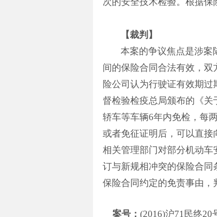
次的安全技术检验。根据保
【裁判】
本案的争议焦点是涉案
间的保险合同合法有效，双
险公司认为行驶证有效期过
督检验检疫总局颁布的《关
轿车等车辆
6
年内免检，每
或者免征证明后，可以直接
相关管理部门对部分机动车
订与新规相冲突的保险合同
保险合同约定的免责事由，
案号：
(2016)
沪
71
民终
20