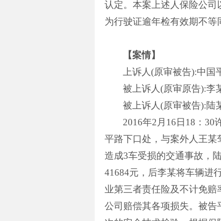
认定。本案上述人保险公司
为行驶证逾年检有效期不等
【案情】
上诉人
(
原审被告
):
中国
被上诉人
(
原审原告
):
李
被上诉人
(
原审被告
):
陆
2016
年
2
月
16
日
18
：
30
平路下口处，与案外人王某
造成
3
车受损的交通事故，
41684
元，后李某将车辆进
业第三者责任险及不计免赔
公司赔偿其各项损失。被告