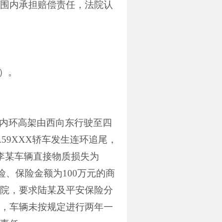
围内承担赔偿责任，法院认
）。
内环高架由西向东行驶至四
A59XXX
轿车发生连环追尾，
李某车辆直接物质损失为
险、保险金额为
100
万元的商
院，要求陆某及平安保险分
，车辆未按规定进行两年一