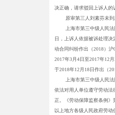
决正确，请求驳回上诉人的
原审第三人刘素芬未到
上海市第三中级人民法
日，上诉人依据被诉处理决
动合同纠纷作出（
2018
）沪
2017
年
3
月
4
日至
2017
年
12
月
于
2018
年
12
月
18
日作出（
20
上海市第三中级人民法
依法对用人单位遵守劳动法
正。《劳动保障监察条例》
以上地方各级人民政府劳动