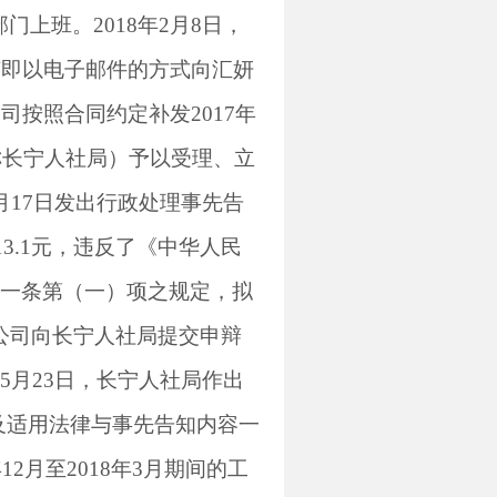
部门上班。
2018
年
2
月
8
日，
随即以电子邮件的方式向汇妍
公司按照合同约定补发
2017
年
称长宁人社局）予以受理、立
月
17
日发出行政处理事先告
13.1
元，违反了《中华人民
一条第（一）项之规定，拟
公司向长宁人社局提交申辩
5
月
23
日，长宁人社局作出
及适用法律与事先告知内容一
年
12
月至
2018
年
3
月期间的工