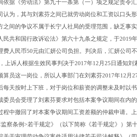
局依据《劳动法》第九十一条第（一）项之规定责令汇
司认为，其与刘素芬之间已就劳动岗位和工资以口头形
方之间的争议不属于长宁人社局的受理范围，缺乏事实
人民共和国行政诉讼法》第六十九条之规定，于
2019
理费人民币
50
元由汇妍公司负担。判决后，汇妍公司
，上诉人根据生效民事判决于
2017
年
12
月
25
日通知刘
预算员这一岗位，所以人事部门在刘素芬
2017
年
12
月
2
后每天按时上下班，对于岗位和薪资的调整未及时以书
裁委员会受理了刘素芬要求对包括本案争议期间在内的
过程中撤回了对本案争议期间工资差额的仲裁申请。上
障监察条例
>
若干规定》（以下简称《若干规定》）第
院关于审理劳动争议案件适用法律若干司法解释》（四