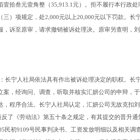
佰壹拾叁元壹角整（
35,913.1
元）。拒不履行本行政处
（三）项规定，处
2,000
元以上
20,000
元以下罚款。长
服，诉至原审，请求撤销被诉处理决。原审另查明，刘
：长宁人社局依法具有作出被诉处理决定的职权。长
立案，经询问、调查，听取并核实汇妍公司的申辩，于
达，程序合法。长宁人社局认定，汇妍公司无故克扣刘
违反了《劳动法》第五十条之规定，有其提交的晋升通
05
民初
9109
号民事判决书、工资发放明细以及相关调