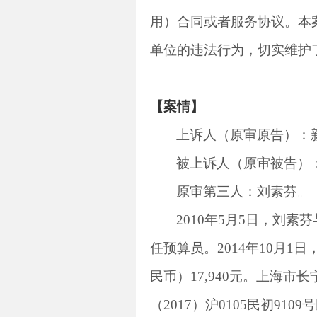
用）合同或者服务协议。本
单位的违法行为，切实维护
【案情】
上诉人（原审原告）：
被上诉人（原审被告）
原审第三人：刘素芬。
2010
年
5
月
5
日，刘素芬
任预算员。
2014
年
10
月
1
日
民币）
17,940
元。上海市长
（
2017
）沪
0105
民初
9109
号