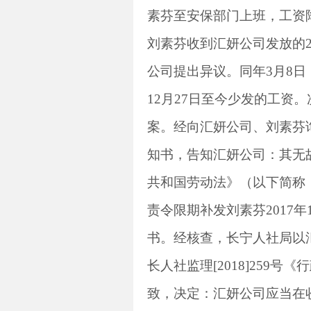
素芬至安保部门上班，工资
刘素芬收到汇妍公司发放的
公司提出异议。同年
3
月
8
日
12
月
27
日至今少发的工资。
案。经向汇妍公司、刘素芬
知书，告知汇妍公司：其无
共和国劳动法》（以下简称
责令限期补发刘素芬
2017
年
书。经核查，长宁人社局以
长人社监理
[2018]259
号《行
致，决定：汇妍公司应当在