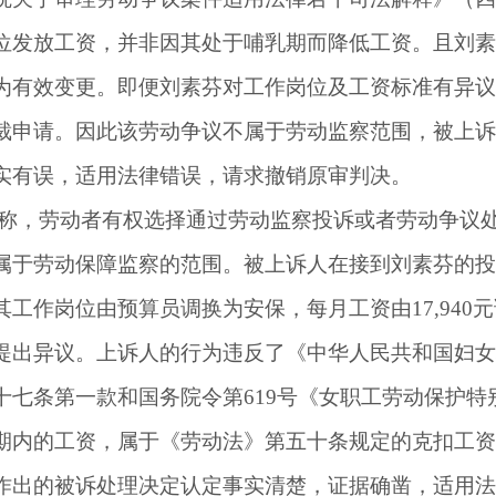
位发放工资，并非因其处于哺乳期而降低工资。且刘素
为有效变更。即便刘素芬对工作岗位及工资标准有异议
裁申请。因此该劳动争议不属于劳动监察范围，被上诉
实有误，适用法律错误，请求撤销原审判决。
称，劳动者有权选择通过劳动监察投诉或者劳动争议
属于劳动保障监察的范围。被上诉人在接到刘素芬的投
其工作岗位由预算员调换为安保，每月工资由
17,940
元
提出异议。上诉人的行为违反了《中华人民共和国妇女
十七条第一款和国务院令第
619
号《女职工劳动保护特
期内的工资，属于《劳动法》第五十条规定的克扣工资
作出的被诉处理决定认定事实清楚，证据确凿，适用法