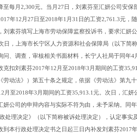
降至每月
2,300
元。当月
27
日，刘素芬至汇妍公司安保
2017
年
12
月
27
日至
2018
年
1
月
31
日的工资
2,761.3
元，
，刘素芬填写上海市劳动保障监察投诉书，要求汇妍
次日，上海市长宁区人力资源和社会保障局（以下简
询问、调查，审核相关书面材料，长宁人社局于同年
4
故克扣刘素芬
2017
年
12
月至
2018
年
3
月期间的工资
35,9
《劳动法》）第五十条之规定，依据《劳动法》第九十
12
月至
2018
年
3
月期间的工资
35,913.1
元。次日，汇妍
汇妍公司的申辩内容与实际不符为由，未予采纳。同年
政处理决定》（以下简称被诉处理决定），认定事实
收到本行政处理决定书之日起三日内补发刘素芬
2017