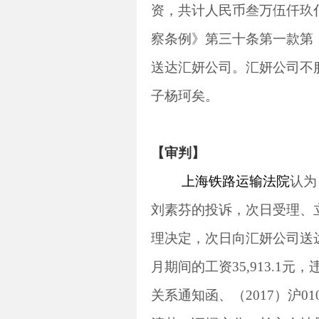
资，共计人民币叁万伍仟玖
察条例》第三十条第一款第
送达汇妍公司。汇妍公司不
子杨珂矣。
【审判】
上海铁路运输法院
认为
刘素芬的投诉，次日受理、
理决定，次日向汇妍公司送
月期间的工资
35,913.1
元，
关系通知函、（
2017
）沪
01