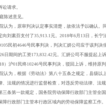
诉讼请求。
庭陈述意见。
院认为，原审判决认定事实清楚，故依法予以确认。
定向刘素芬支付了
35,913.1
元。
2018
年
6
月
13
日，长宁
0105
民初
4646
号民事判决，判决汇妍公司应于该判决
26
日期间的工资
173,832.42
元。汇妍公司不服提起上
18
）沪
01
民终
10246
号民事判决，驳回上诉，维持原判
院认为，根据《劳动法》第八十五条之规定，县级以
律、法规的情况进行监督检查，对违反劳动法律、法规
第三条第一款规定，国务院劳动保障行政部门主管全国
保障行政部门主管本行政区域内的劳动保障监察工作。