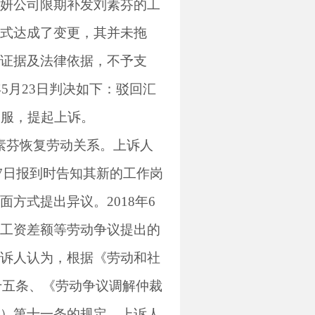
妍公司限期补发刘素芬的工
式达成了变更，其并未拖
证据及法律依据，不予支
年
5
月
23
日判决如下：驳回汇
不服，提起上诉。
素芬恢复劳动关系。上诉人
7
日报到时告知其新的工作岗
面方式提出异议。
2018
年
6
工资差额等劳动争议提出的
诉人认为，根据《劳动和社
十五条、《劳动争议调解仲裁
）第十一条的规定，上诉人