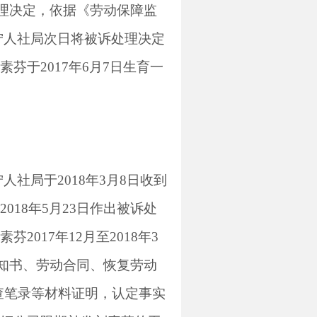
理决定，依据《劳动保障监
宁人社局次日将被诉处理决定
素芬于
2017
年
6
月
7
日生育一
宁人社局于
2018
年
3
月
8
日收到
2018
年
5
月
23
日作出被诉处
素芬
2017
年
12
月至
2018
年
3
知书、劳动合同、恢复劳动
查笔录等材料证明，认定事实