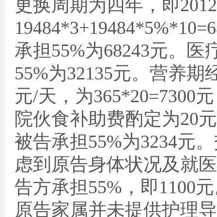
更换周期为四年，即
2012
19484*3+19484*5%*10=6
承担
55%
为
68243
元。医
55%
为
32135
元。营养期
元
/
天，为
365*20=7300
元
院伙食补助费酌定为
20
元
被告承担
55%
为
3234
元。
虑到原告身体状况及就医
告方承担
55%
，即
1100
元
原告家属并未提供护理导