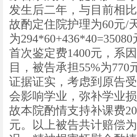
发生后二年，与目前相比
故酌定住院护理为
60
元
/
为
294*60+436*40=35080
首次鉴定费
1400
元，系因
目，被告承担
55%
为
770
证据证实，考虑到原告受
会影响学业，弥补学业损
故本院酌情支持补课费
20
元。以上被告共计赔偿为