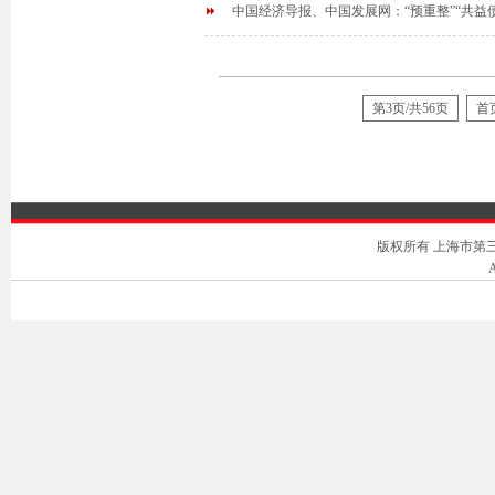
中国经济导报、中国发展网：“预重整”“共益
第3页/共56页
首
版权所有 上海市第三中级人
A