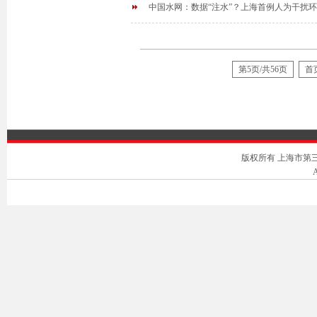
中国水网：数据“注水”？上海首例人为干扰
第5页/共56页
首
版权所有 上海市第三中级人
A