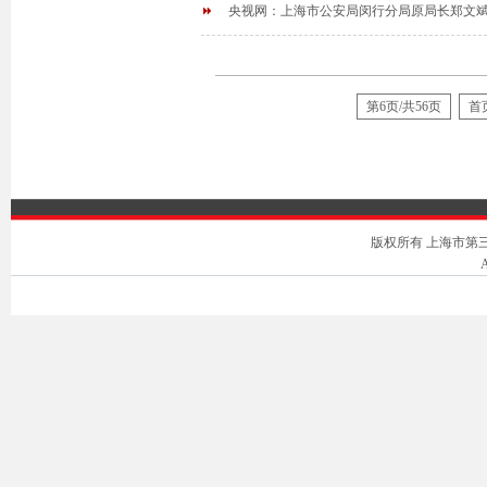
央视网：上海市公安局闵行分局原局长郑文斌
第6页/共56页
首
版权所有 上海市第三中级人
A