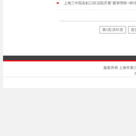
上海三中院在虹口区法院开展“庭审旁听+研讨
第1页/共81页
首
版权所有 上海市第三中级人
A