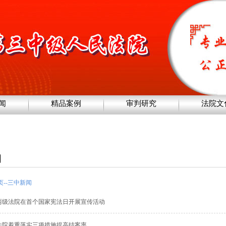
闻
精品案例
审判研究
法院文
闻
页
--
三中新闻
两级法院在首个国家宪法日开展宣传活动
法院着重落实三项措施提高结案率