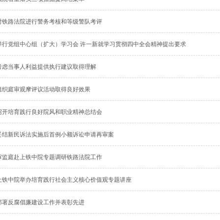
对铁路法院进行警务考核和等级警队考评
举行党组中心组（扩大）学习会 许一新就学习贯彻四中全会精神提出要求
考虑当事人利益提供执行建议取得理解
组织庭审观摩评议活动取得良好效果
召开培育践行良好院风和职业精神总结会
妥结新民诉法实施后首例小额诉讼申请再审案
审监庭赴上铁中院专题调研铁路法院工作
上铁中院举办培育践行社会主义核心价值观专题讲座
部署反腐倡廉建设工作并表彰先进