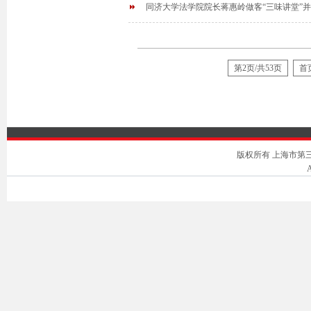
同济大学法学院院长蒋惠岭做客“三味讲堂”
第2页/共53页
首
版权所有 上海市第三中级人
A