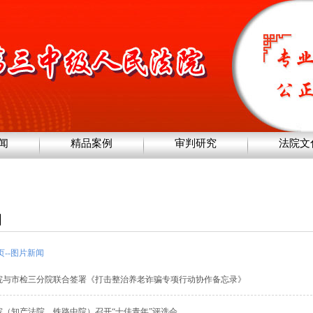
闻
精品案例
审判研究
法院文
闻
页
--
图片新闻
院与市检三分院联合签署《打击整治养老诈骗专项行动协作备忘录》
院（知产法院、铁路中院）召开“十佳青年”评选会