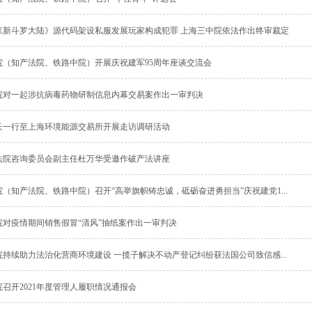
《新斗罗大陆》源代码架设私服发展玩家构成犯罪 上海三中院依法作出终审裁定
院（知产法院、铁路中院）开展庆祝建军95周年座谈交流会
院对一起涉抗病毒药物研制信息内幕交易案作出一审判决
长一行至上海环境能源交易所开展走访调研活动
法院咨询委员会副主任杜万华受邀作破产法讲座
（知产法院、铁路中院）召开“高举旗帜铸忠诚，砥砺奋进勇担当”庆祝建党1...
院对疫情期间销售假冒“清风”抽纸案作出一审判决
持续助力法治化营商环境建设 一揽子解决不动产登记纠纷获法国公司致信感...
召开2021年度管理人履职情况通报会