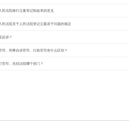
人民法院推行立案登记制改革的意见
人民法院关于人民法院登记立案若干问题的规定
是起诉？
官司、刑事自诉官司、行政官司有什么区别？
打官司，先找法院哪个部门？