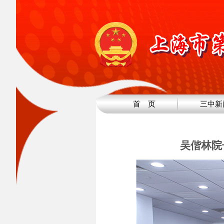
首 页
三中新
吴偕林院