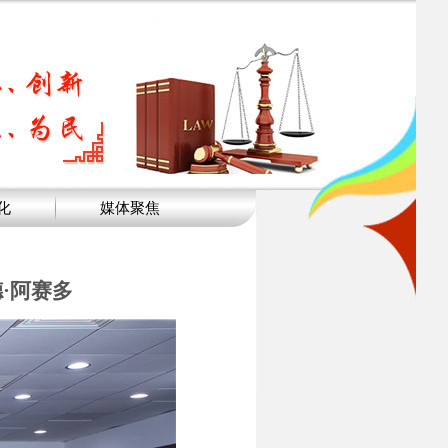
化
媒体聚焦
·阿赛多