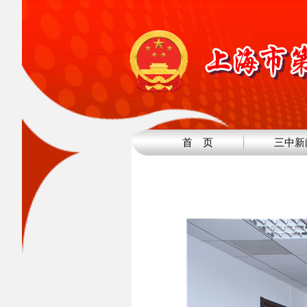
首 页
三中新