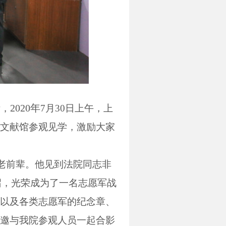
2020
年
际，
7
月
30
日上午，上
文献馆参观见学，激励大家
老前辈。他见到法院同志非
召，光荣成为了一名志愿军战
以及各类志愿军的纪念章、
邀与我院参观人员一起合影