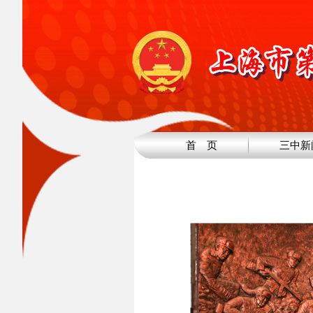
首 页
三中新