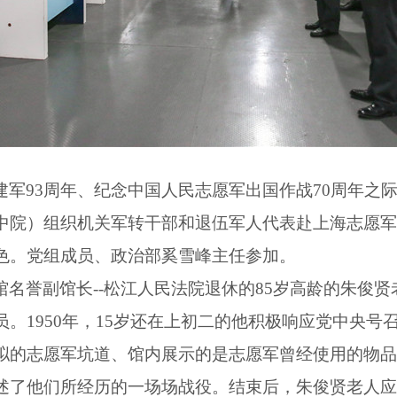
建军
93
周年、纪念中国人民志愿军出国作战
70
周年之
中院）组织机关军转干部和退伍军人代表赴上海志愿军
色。党组成员、政治部奚雪峰主任参加。
馆名誉副馆长
--
松江人民法院退休的
85
岁高龄的朱俊贤
员。
1950
年，
15
岁还在上初二的他积极响应党中央号
拟的志愿军坑道、馆内展示的是志愿军曾经使用的物品
述了他们所经历的一场场战役。结束后，朱俊贤老人应